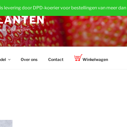
is levering door DPD-koerier voor bestellingen van meer dan
LANTEN
r volkstuinders
del
Over ons
Contact
Winkelwagen