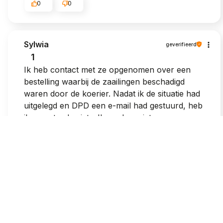
0
0
Sylwia
geverifieerd
1
Ik heb contact met ze opgenomen over een
bestelling waarbij de zaailingen beschadigd
waren door de koerier. Nadat ik de situatie had
uitgelegd en DPD een e-mail had gestuurd, heb
ik nog steeds niets. Ik raad ze niet aan; ze
hebben letterlijk een klant verloren...
2026-05-23
0
0
Epp Vd Merwe
geverifieerd
5
Het pakket was schoon en echt stevig verpakt.