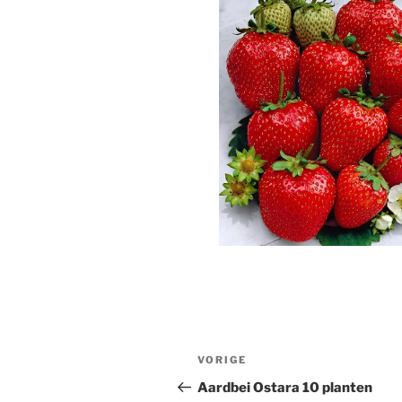
Bericht
Vorig
VORIGE
navigatie
bericht
Aardbei Ostara 10 planten