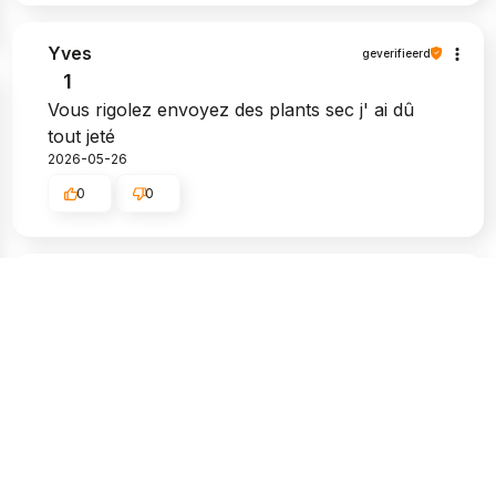
Yves
geverifieerd
1
Vous rigolez envoyez des plants sec j' ai dû
tout jeté
2026-05-26
0
0
Teun
geverifieerd
3
Ik had aardbeien en Blauwe bes besteld.
Aardbeien prima, Bosbessen eigenlijk niet.
Planten waren 80-90 cm hoog zoals
aangegeven maar stonden in een 9 cm potje.
Planten overjarig, maar door de kleine pot
waren ze van onderen helemaal kaal.