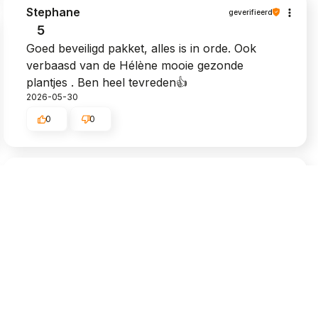
Stephane
geverifieerd
5
Goed beveiligd pakket, alles is in orde. Ook
verbaasd van de Hélène mooie gezonde
plantjes . Ben heel tevreden👍️
2026-05-30
0
0
Chretien
geverifieerd
5
Het pakje kwam aan volgens de verstrekte
informatie. Het pakket was netjes verpakt. Het
product kwam in perfecte staat aan.
Competente klantenservice, ik beveel het aan.
Prima winkel en de service is top.
2026-05-22