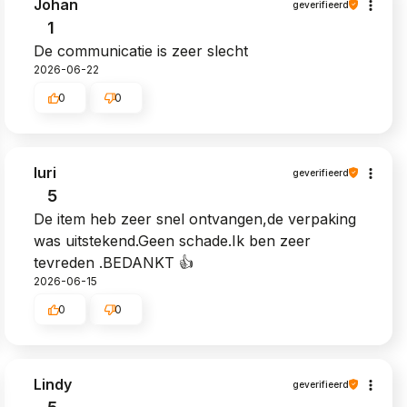
Johan
geverifieerd
1
De communicatie is zeer slecht
2026-06-22
0
0
Iuri
geverifieerd
5
De item heb zeer snel ontvangen,de verpaking
was uitstekend.Geen schade.Ik ben zeer
tevreden .BEDANKT 👍️
2026-06-15
0
0
Lindy
geverifieerd