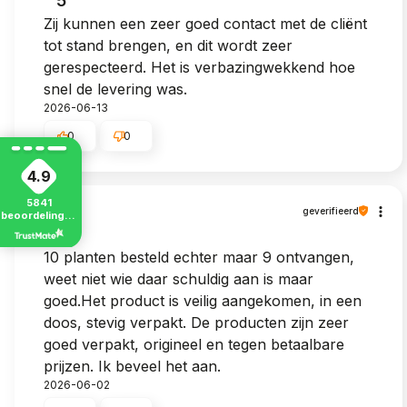
5
Zij kunnen een zeer goed contact met de cliënt
tot stand brengen, en dit wordt zeer
gerespecteerd. Het is verbazingwekkend hoe
snel de levering was.
2026-06-13
0
0
4.9
5841
Jan
geverifieerd
beoordelingen
van alle tijden
4
10 planten besteld echter maar 9 ontvangen,
weet niet wie daar schuldig aan is maar
goed.Het product is veilig aangekomen, in een
doos, stevig verpakt. De producten zijn zeer
goed verpakt, origineel en tegen betaalbare
prijzen. Ik beveel het aan.
2026-06-02