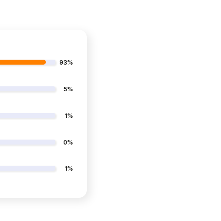
93%
5%
1%
0%
1%