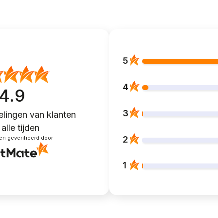
5
4
4.9
3
lingen van klanten
alle tijden
2
en geverifieerd door
1