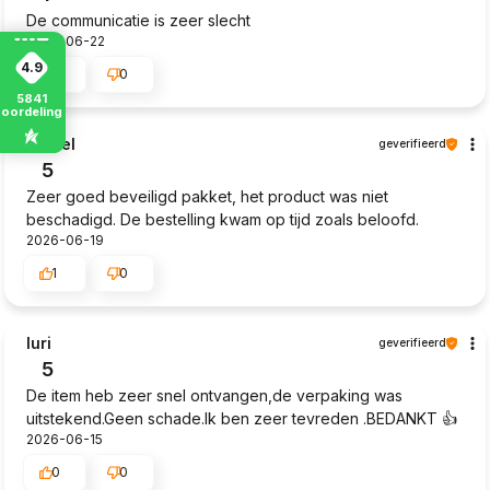
De communicatie is zeer slecht
2026-06-22
4.9
0
0
5841
eoordelingen
Daniel
geverifieerd
5
Zeer goed beveiligd pakket, het product was niet
beschadigd. De bestelling kwam op tijd zoals beloofd.
2026-06-19
1
0
Iuri
geverifieerd
5
De item heb zeer snel ontvangen,de verpaking was
uitstekend.Geen schade.Ik ben zeer tevreden .BEDANKT 👍️
2026-06-15
0
0