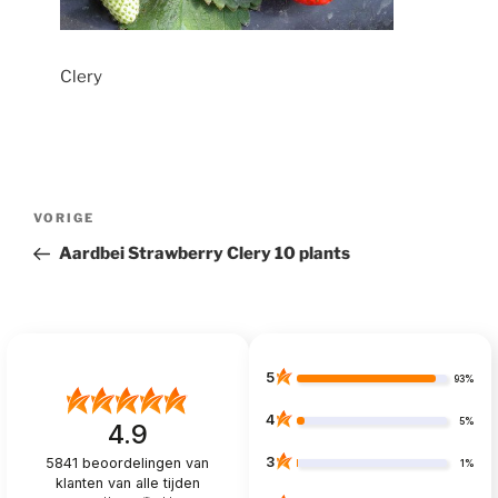
Clery
Bericht
Vorig
VORIGE
navigatie
bericht
Aardbei Strawberry Clery 10 plants
5
93%
4
5%
4.9
3
5841
beoordelingen van
1%
klanten
van alle tijden