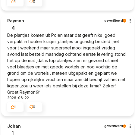
1
0
Raymon
geverifieerd
4
De plantjes komen uit Polen maar dat geeft niks ,goed
verpakt in houten kratjes,plantjes ongunstig besteld ,net
voor t weekend maar supersnel mooi ingepakt,vrijdag
avond laat besteld maandag ochtend eerste levering stond
het op de mat ,dat is top.plantjes zien er gezond uit met
veel blaadjes en met goede wortels en nog vochtig de
grond om de wortels . meteen uitgepakt en geplant we
hopen op rijkelijke vruchten maar aan dit bedrijf zal het niet
liggen,zou u weer iets bestellen bij deze firma? Zeker!
Groet Raymon💯
2026-06-22
1
0
Johan
geverifieerd
1