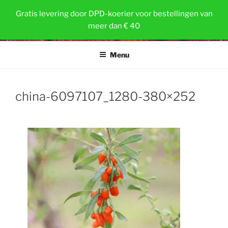
Ga
AARDBEIPLANTEN
Gratis levering door DPD-koerier voor bestellingen van
naar
meer dan € 40
Gezonde en sterke planten voor volkstuinders
de
inhoud
Menu
china-6097107_1280-380×252