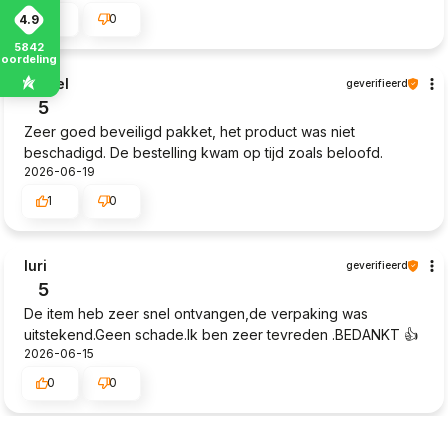
0
0
4.9
5842
eoordelingen
Daniel
geverifieerd
5
Zeer goed beveiligd pakket, het product was niet
beschadigd. De bestelling kwam op tijd zoals beloofd.
2026-06-19
1
0
Iuri
geverifieerd
5
De item heb zeer snel ontvangen,de verpaking was
uitstekend.Geen schade.Ik ben zeer tevreden .BEDANKT 👍️
2026-06-15
0
0
Victor
geverifieerd