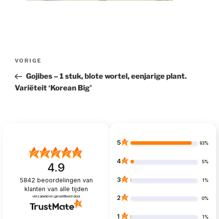
Bericht
Vorig
VORIGE
navigatie
bericht
Gojibes – 1 stuk, blote wortel, eenjarige plant.
Variëteit ‘Korean Big’
5
93%
4
5%
4.9
3
5842
beoordelingen van
1%
klanten
van alle tijden
verzameld en geverifieerd door
2
0%
1
1%