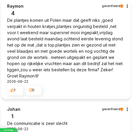
Raymon
geverifieerd
4
De plantjes komen uit Polen maar dat geeft niks ,goed
verpakt in houten kratjes,plantjes ongunstig besteld ,net
voor t weekend maar supersnel mooi ingepakt,vrijdag
avond laat besteld maandag ochtend eerste levering stond
het op de mat ,dat is top.plantjes zien er gezond uit met
veel blaadjes en met goede wortels en nog vochtig de
grond om de wortels . meteen uitgepakt en geplant we
hopen op rijkelijke vruchten maar aan dit bedrijf zal het niet
liggen,zou u weer iets bestellen bij deze firma? Zeker!
Groet Raymon💯
2026-06-22
1
0
Johan
geverifieerd
1
De communicatie is zeer slecht
2026-06-22