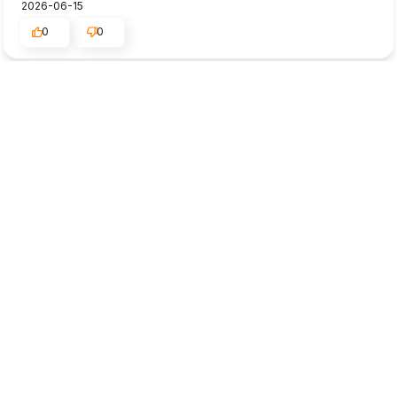
2026-06-15
0
0
Victor
geverifieerd
5
Zij kunnen een zeer goed contact met de cliënt tot stand
brengen, en dit wordt zeer gerespecteerd. Het is
verbazingwekkend hoe snel de levering was.
2026-06-13
0
0
Lindy
geverifieerd
5
Nette en schone zending, ik heb geen opmerkingen.
2026-06-11
0
0