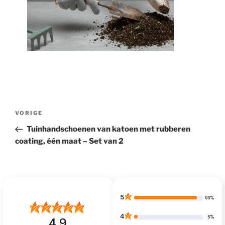
Bericht
Vorig
VORIGE
navigatie
bericht
Tuinhandschoenen van katoen met rubberen
coating, één maat – Set van 2
5
93%
4
5%
4.9