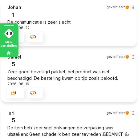
Johan
geverifieerd
1
De communicatie is zeer slecht
2026-06-22
4.9
0
0
5841
eoordelingen
Daniel
geverifieerd
5
Zeer goed beveiligd pakket, het product was niet
beschadigd. De bestelling kwam op tijd zoals beloofd.
2026-06-19
1
0
Iuri
geverifieerd
5
De item heb zeer snel ontvangen,de verpaking was
uitstekend.Geen schade.Ik ben zeer tevreden .BEDANKT 👍️