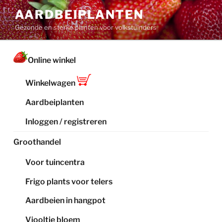
Ga
AARDBEIPLANTEN
naar
Gezonde en sterke planten voor volkstuinders
de
inhoud
Online winkel
Winkelwagen
Aardbeiplanten
Inloggen / registreren
Groothandel
Voor tuincentra
Frigo plants voor telers
Aardbeien in hangpot
Viooltje bloem