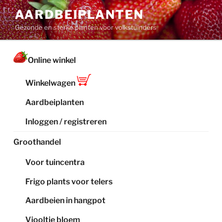
Ga
AARDBEIPLANTEN
naar
Gezonde en sterke planten voor volkstuinders
de
inhoud
Online winkel
Winkelwagen
Aardbeiplanten
Inloggen / registreren
Groothandel
Voor tuincentra
Frigo plants voor telers
Aardbeien in hangpot
Viooltje bloem