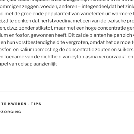
ommigen zeggen: voeden, anderen – integendeel,dat het zinloo
 met de groeiende populariteit van variëteiten uit warmere
eigd te denken dat herfstvoeding met een van de typische pre
n, d.w.z. zonder stikstof, maar met een hoge concentratie ge
m en fosfor, gewonnen heeft. Dit zal de planten helpen zich 
 en hun vorstbestendigheid te vergroten, omdat het de moeite
sfor- en kaliumbemesting de concentratie zouten en suikers 
en toename van de dichtheid van cytoplasma veroorzaakt. en 
el van celsap aanzienlijk
 TE KWEKEN - TIPS
RZORGING