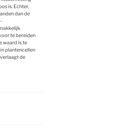
s is. Echter,
 landen dan de
-
makkelijk
voor te bereiden
 waard is te
in plantencellen
verlaagt de