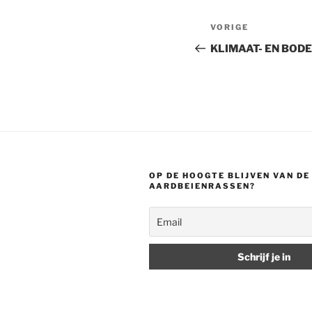
Bericht
Vorig
VORIGE
navigatie
bericht
KLIMAAT- EN BOD
OP DE HOOGTE BLIJVEN VAN D
AARDBEIENRASSEN?