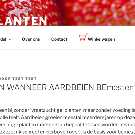
LANTEN
r volkstuinders
del
Over ons
Contact
Winkelwagen
DOOR
TEST TEST
EN WANNEER AARDBEIEN BEmesten
een bijzonder ‘vraatzuchtige’ planten, maar zonder voeding i
lle teelt. Aardbeien groeien meestal meerdere jaren op dezel
 meerjarige planten moeten ze in bepaalde fasen worden bevru
gezet (ik schreef er hierboven over), is de basis voor bemest