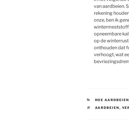
van aardbeien. S
rekening houdend
onze, ben ik gen
wintermeststoffe
opneembare kaliu
op de winterrust
onthouden dat fo
verhoogt, wat e
bevriezingsdremp
CATEGORIEËN
HOE AARDBEIEN
TAGS
AARDBEIEN
,
VE