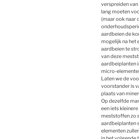
verspreiden van 
lang moeten voor
(maar ook naar d
onderhoudsperio
aardbeien de kom
mogelijk na het 
aardbeien te str
van deze mestst
aardbeiplanten 
micro-elementen 
Laten we de voo
voorstander is v
plaats van miner
Op dezelfde man
een iets kleinere
meststoffen zo s
aardbeiplanten s
elementen zulle
in het volgende 