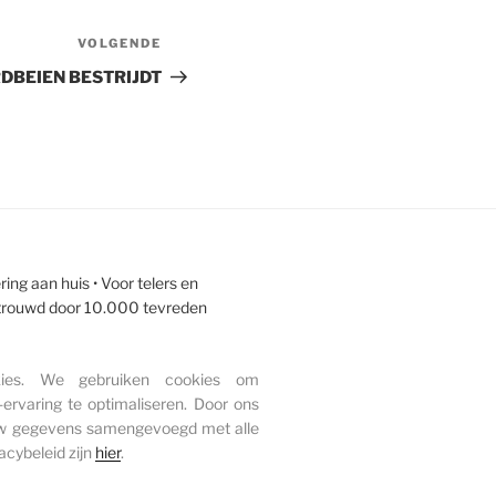
VOLGENDE
Volgend
bericht
RDBEIEN BESTRIJDT
ing aan huis • Voor telers en
ertrouwd door 10.000 tevreden
ies. We gebruiken cookies om
ervaring te optimaliseren. Door ons
 uw gegevens samengevoegd met alle
acybeleid zijn
hier
.