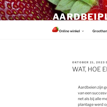
Ga
naar
AARDBEIP
de
inhoud
Gezonde en sterke planten voo
Online winkel
Groothan
GEPLAATST
OKTOBER 21, 2023
OP
WAT, HOE 
Aardbeien zijn g
van een succesvo
net als bij alle
plantage werd op