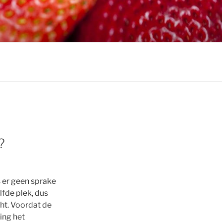
?
s er geen sprake
fde plek, dus
cht. Voordat de
ing het