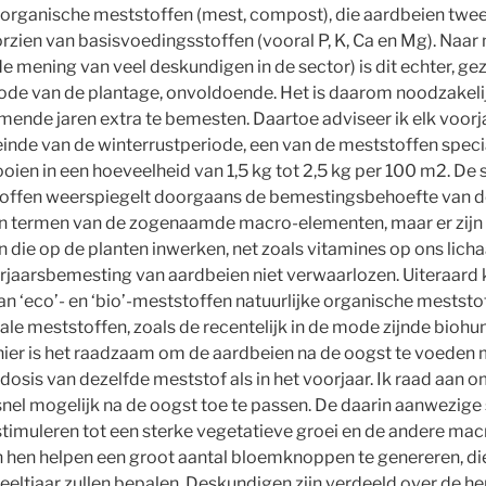
organische meststoffen (mest, compost), die aardbeien twee o
zien van basisvoedingsstoffen (vooral P, K, Ca en Mg). Naar
e mening van veel deskundigen in de sector) is dit echter, ge
de van de plantage, onvoldoende. Het is daarom noodzakeli
ende jaren extra te bemesten. Daartoe adviseer ik elk voorja
einde van de winterrustperiode, een van de meststoffen speci
ooien in een hoeveelheid van 1,5 kg tot 2,5 kg per 100 m2. De
offen weerspiegelt doorgaans de bemestingsbehoefte van d
in termen van de zogenaamde macro-elementen, maar er zijn 
die op de planten inwerken, net zoals vitamines op ons lic
rjaarsbemesting van aardbeien niet verwaarlozen. Uiteraard 
an ‘eco’- en ‘bio’-meststoffen natuurlijke organische meststo
ale meststoffen, zoals de recentelijk in de mode zijnde bioh
ier is het raadzaam om de aardbeien na de oogst te voeden 
 dosis van dezelfde meststof als in het voorjaar. Ik raad aan 
nel mogelijk na de oogst toe te passen. De daarin aanwezige s
timuleren tot een sterke vegetatieve groei en de andere mac
n hen helpen een groot aantal bloemknoppen te genereren, d
teeltjaar zullen bepalen. Deskundigen zijn verdeeld over de 