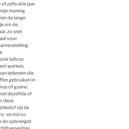
f zelfs drie jaar
 mijn mening
zien de lange
jk om de
ar, zo snel
aal voor
 samenstelling
e
ook talloze
haam werken.
kan iedereen die
ffen gebruiken in
umus of guano.
met dezelfde of
om deze
tikstof zal de
ro- en micro-
ie de opbrengst
herfstbemesting