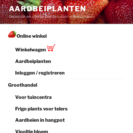
Ga
AARDBEIPLANTEN
naar
Gezonde en sterke planten voor volkstuinders
de
inhoud
Online winkel
Winkelwagen
Aardbeiplanten
Inloggen / registreren
Groothandel
Voor tuincentra
Frigo plants voor telers
Aardbeien in hangpot
Viooltje bloem