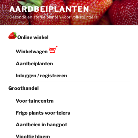
Ga
AARDBEIPLANTEN
naar
Gezonde en sterke planten voor volkstuinders
de
inhoud
Online winkel
Winkelwagen
Aardbeiplanten
Inloggen / registreren
Groothandel
Voor tuincentra
Frigo plants voor telers
Aardbeien in hangpot
Viooltje bloem