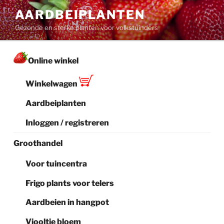
Ga
AARDBEIPLANTEN
naar
Gezonde en sterke planten voor volkstuinders
de
inhoud
Online winkel
Winkelwagen
Aardbeiplanten
Inloggen / registreren
Groothandel
Voor tuincentra
Frigo plants voor telers
Aardbeien in hangpot
Viooltje bloem