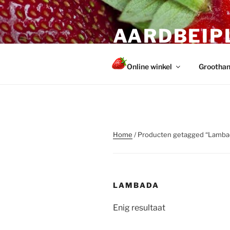
Ga
naar
AARDBEIP
de
inhoud
Gezonde en sterke planten voo
Online winkel
Groothan
Home
/ Producten getagged “Lamba
LAMBADA
Enig resultaat