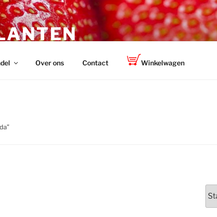
LANTEN
r volkstuinders
del
Over ons
Contact
Winkelwagen
da”