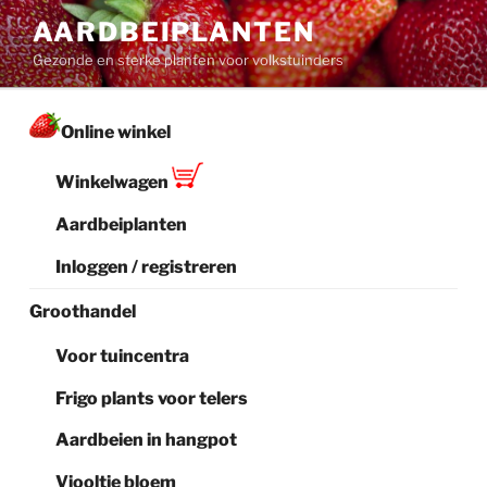
Ga
AARDBEIPLANTEN
naar
Gezonde en sterke planten voor volkstuinders
de
inhoud
Online winkel
Winkelwagen
Aardbeiplanten
Inloggen / registreren
Groothandel
Voor tuincentra
Frigo plants voor telers
Aardbeien in hangpot
Viooltje bloem