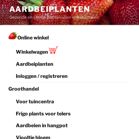
Ga
AARDBEIPLANTEN
naar
Gezonde en sterke planten voor volkstuinders
de
inhoud
Online winkel
Winkelwagen
Aardbeiplanten
Inloggen / registreren
Groothandel
Voor tuincentra
Frigo plants voor telers
Aardbeien in hangpot
Viooltje bloem