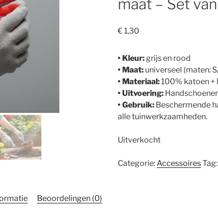
maat – Set van
€
1,30
• Kleur:
grijs en rood
• Maat:
universeel (maten: 
• Materiaal:
100% katoen + l
• Uitvoering:
Handschoenen 
• Gebruik:
Beschermende ha
alle tuinwerkzaamheden.
Uitverkocht
Categorie:
Accessoires
Tag
formatie
Beoordelingen (0)