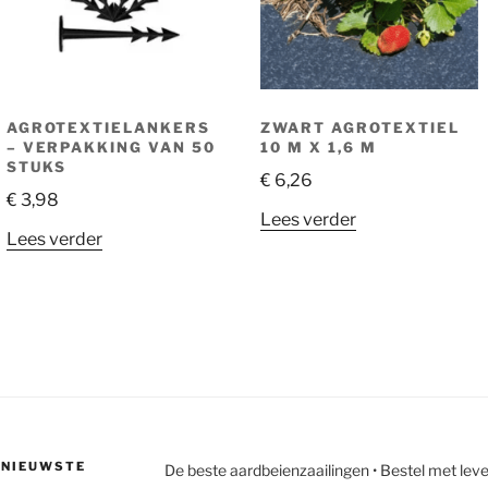
AGROTEXTIELANKERS
ZWART AGROTEXTIEL
– VERPAKKING VAN 50
10 M X 1,6 M
STUKS
€
6,26
€
3,98
Lees verder
Lees verder
E NIEUWSTE
De beste aardbeienzaailingen • Bestel met lever