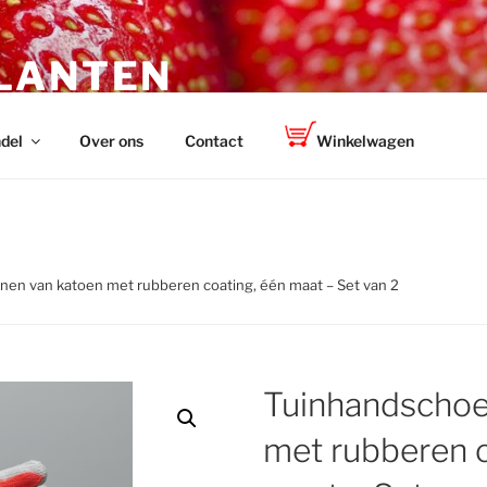
LANTEN
r volkstuinders
del
Over ons
Contact
Winkelwagen
en van katoen met rubberen coating, één maat – Set van 2
Tuinhandschoe
met rubberen c