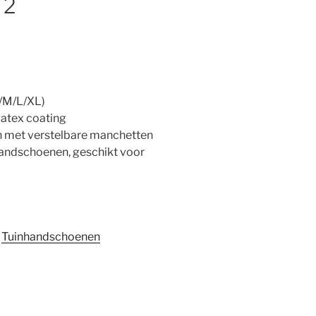
 2
S/M/L/XL)
atex coating
met verstelbare manchetten
ndschoenen, geschikt voor
:
Tuinhandschoenen